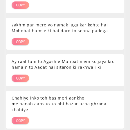
COPY
zakhm par mere vo namak laga kar kehte hai
Mohobat humse ki hai dard to sehna padega
COPY
Ay raat tum to Agosh e Muhbat mein so jaya kro
hamain to Aadat hai sitaron ki rakhwali ki
COPY
Chahiye inko toh bas meri aankho
me panah aansuo ko bhi hazur ucha ghrana
chahiye
COPY