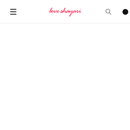
Cart
items
Welcome to our platform where
emotions find their expression
through heart-touching Shayari.
Explore our curated collection of
Heart Touching Love Shayari in