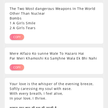
The Two Most dangerous Weapons In The World
Other Than Nuclear
Bombs
1 A Girls Smile
2 A Girls Tears
COPY
Mere Alfazo Ko sunne Wale To Hazaro Hai
Par Meri Khamoshi Ko Samjhne Wala Ek Bhi Nahi
COPY
Your love is the whisper of the evening breeze,
Softly caressing my soul with ease.
With every breath, I feel alive,
In your love, I thrive.
तुम्हारा प्यार शाम की हवा की सुस्की है,